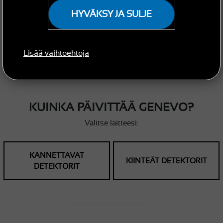
HYVÄKSY JA SULJE
PÄIVITYKSET JA TUKI
Lisää vaihtoehtoja
GENEVO-tutkanpaljastimien päivitykset ja tuki.
Käyttöoppaat, ohjeet päivittämiseen, päivitysten ostaminen.
Tilaa uutiskirje.
KUINKA PÄIVITTÄÄ GENEVO?
Valitse laitteesi:
KANNETTAVAT
KIINTEÄT DETEKTORIT
DETEKTORIT