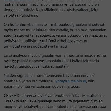
herkän antennin avulla se skannaa ympäristöään etsien
tiettyjä taajuuksia. Kun tällainen taajuus havaitaan, laite
varoittaa kuljettajaa.
On kuitenkin yksi haaste – mikroaaltosignaaleja lähettävät
myös monet muut laitteet tien varrella, kuten huoltoasemien
automaattiovet tai adaptiiviset vakionopeudensäätimet, eivät
pelkästään poliisitutkat. Nämä virhehälytykset on
tunnistettava ja suodatettava tarkasti.
Laite analysoi myös signaalin voimakkuutta ja kestoa, jotka
ovat tyypillisiä nopeusmittauslaitteille. Lisäksi laitteet ja
käytetyt taajuudet vaihtelevat maittain.
Näiden signaalien havaitsemiseen käytetään erityisiä
antenneja, joten ota rohkeasti
yhteyttä meihin
, niin
autamme sinua valitsemaan sopivan laitteen.
GENEVO-laitteet analysoivat tehokkaasti Ka-, MultaRadar-,
Gatso- ja RedFlex-signaaleja sekä muita järjestelmiä, mikä
minimoi virhehälytykset. Näin kuljettajan ei tarvitse jarruttaa