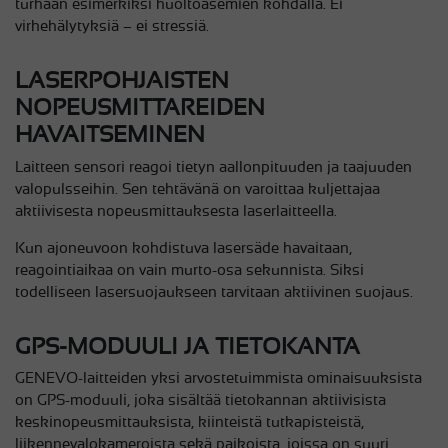
turhaan esimerkiksi huoltoasemien kohdalla. Ei
virhehälytyksiä – ei stressiä.
LASERPOHJAISTEN
NOPEUSMITTAREIDEN
HAVAITSEMINEN
Laitteen sensori reagoi tietyn aallonpituuden ja taajuuden
valopulsseihin. Sen tehtävänä on varoittaa kuljettajaa
aktiivisesta nopeusmittauksesta laserlaitteella.
Kun ajoneuvoon kohdistuva lasersäde havaitaan,
reagointiaikaa on vain murto-osa sekunnista. Siksi
todelliseen lasersuojaukseen tarvitaan aktiivinen suojaus.
GPS-MODUULI JA TIETOKANTA
GENEVO-laitteiden yksi arvostetuimmista ominaisuuksista
on GPS-moduuli, joka sisältää tietokannan aktiivisista
keskinopeusmittauksista, kiinteistä tutkapisteistä,
liikennevalokameroista sekä paikoista, joissa on suuri