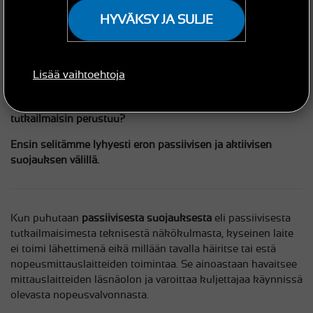
HYVÄKSY JA SULJE
Lisää vaihtoehtoja
Saatat jo tietää, miten tutkat toimivat, esimerkiksi
artikkelimme
ansiosta. Mutta mihin periaatteeseen
tutkailmaisin perustuu?
Ensin selitämme lyhyesti eron passiivisen ja aktiivisen
suojauksen välillä.
Kun puhutaan
passiivisesta suojauksesta
eli passiivisesta
tutkailmaisimesta teknisestä näkökulmasta, kyseinen laite
ei toimi lähettimenä eikä millään tavalla häiritse tai estä
nopeusmittauslaitteiden toimintaa. Se ainoastaan havaitsee
mittauslaitteiden läsnäolon ja varoittaa kuljettajaa käynnissä
olevasta nopeusvalvonnasta.