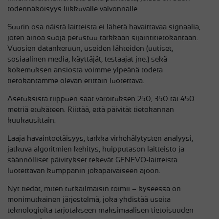
todennäköisyys liikkuvalle valvonnalle.
Suurin osa näistä laitteista ei lähetä havaittavaa signaalia,
joten ainoa suoja perustuu tarkkaan sijaintitietokantaan.
Vuosien datankeruun, useiden lähteiden (uutiset,
sosiaalinen media, käyttäjät, testaajat jne.) sekä
kokemuksen ansiosta voimme ylpeänä todeta
tietokantamme olevan erittäin luotettava.
Asetuksista riippuen saat varoituksen 250, 350 tai 450
metriä etukäteen. Riittää, että päivität tietokannan
kuukausittain.
Laaja havaintoetäisyys, tarkka virhehälytysten analyysi,
jatkuva algoritmien kehitys, huipputason laitteisto ja
säännölliset päivitykset tekevät GENEVO-laitteista
luotettavan kumppanin jokapäiväiseen ajoon.
Nyt tiedät, miten tutkailmaisin toimii – kyseessä on
monimutkainen järjestelmä, joka yhdistää useita
teknologioita tarjotakseen maksimaalisen tietoisuuden