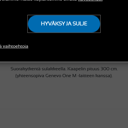
€ 9
OSTA
(€ 7,44 hinta NETTO)
HYVÄKSY JA SULJE
saatavuus:
Varastossa
ä vaihtoehtoja
Suorakytkentä sulakkeella. Kaapelin pituus 300 cm.
(yhteensopiva Genevo One M -laitteen kanssa).