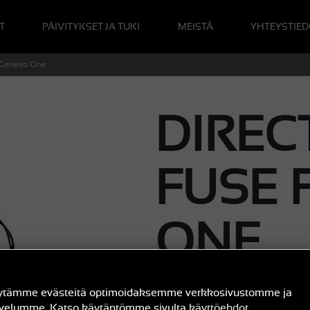
T
PÄIVITYKSET JA TUKI
MEISTÄ
YHTEYSTIED
r Genevo One
DIREC
FUSE 
ONE
ytämme evästeitä optimoidaksemme verkkosivustomme ja
lvelumme. Katso käytäntömme sivulta
käyttöehdot