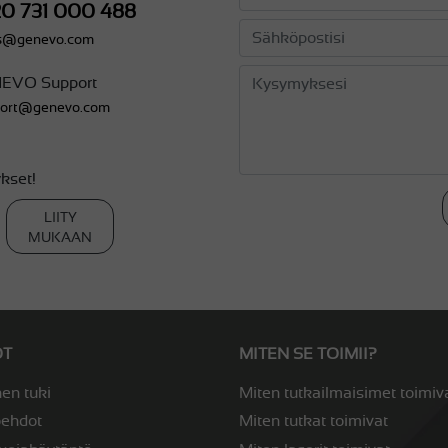
20 731 000 488
es@genevo.com
EVO Support
port@genevo.com
kset!
LIITY
MUKAAN
OT
MITEN SE TOIMII?
en tuki
Miten tutkailmaisimet toimiv
öehdot
Miten tutkat toimivat