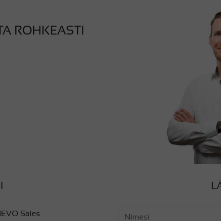
TA ROHKEASTI
I
L
EVO Sales