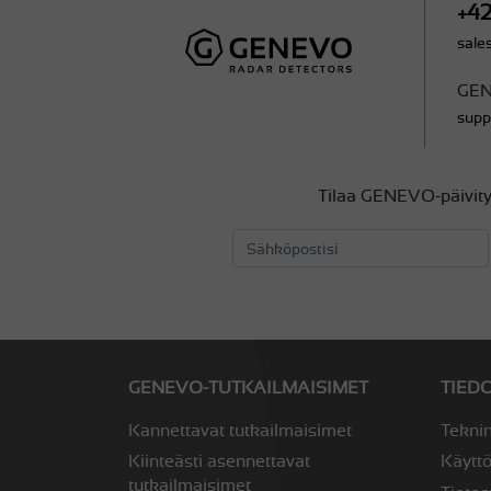
+4
sal
GEN
sup
Tilaa GENEVO-päivity
GENEVO-TUTKAILMAISIMET
TIED
Kannettavat tutkailmaisimet
Teknin
Kiinteästi asennettavat
Käytt
tutkailmaisimet