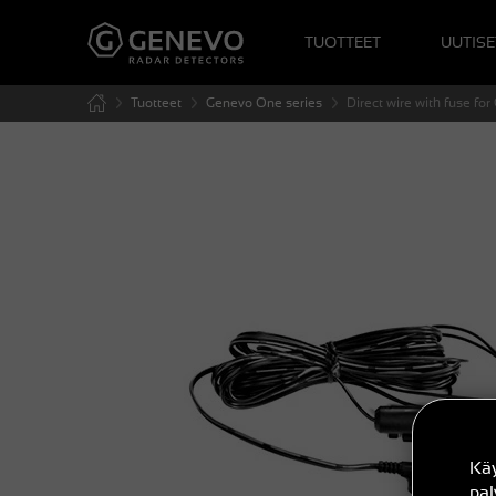
TUOTTEET
UUTISE
Tuotteet
Genevo One series
Direct wire with fuse fo
Kä
pa