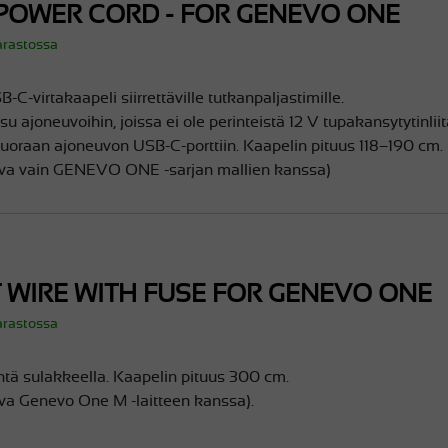
 POWER CORD - FOR GENEVO ONE
arastossa
-C-virtakaapeli siirrettäville tutkanpaljastimille.
su ajoneuvoihin, joissa ei ole perinteistä 12 V tupakansytytinlii
uoraan ajoneuvon USB-C-porttiin. Kaapelin pituus 118–190 cm.
iva vain GENEVO ONE -sarjan mallien kanssa)
T WIRE WITH FUSE FOR GENEVO ONE
arastossa
tä sulakkeella. Kaapelin pituus 300 cm.
va Genevo One M -laitteen kanssa).