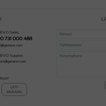
I
L
EVO Sales
20 731 000 488
es@genevo.com
EVO Support
port@genevo.com
kset!
LIITY
MUKAAN