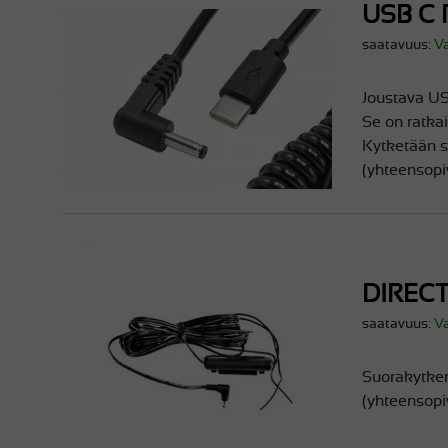
USB C
saatavuus:
V
Joustava USB
Se on ratkai
Kytketään s
(yhteensop
DIREC
saatavuus:
V
Suorakytken
(yhteensopi