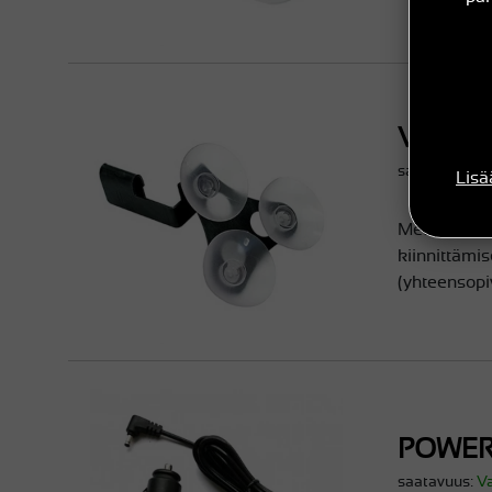
VERTI
saatavuus:
V
Lisä
Metallinen
kiinnittämis
(yhteensopi
POWER
saatavuus:
V