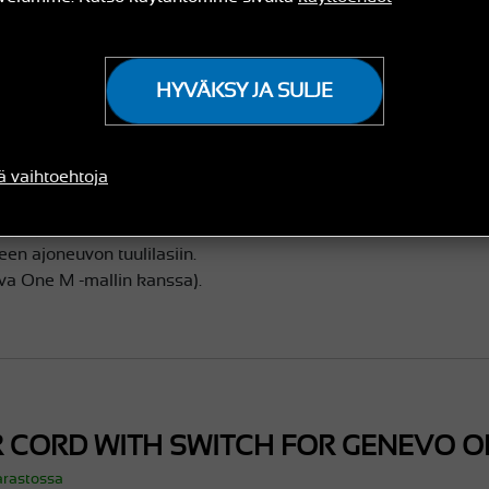
HYVÄKSY JA SULJE
CAL HOLDER FOR GENEVO ONE
arastossa
ä vaihtoehtoja
 pystysuuntainen pidike kolmella imukupilla Genevo One 
een ajoneuvon tuulilasiin.
va One M -mallin kanssa).
 CORD WITH SWITCH FOR GENEVO O
arastossa