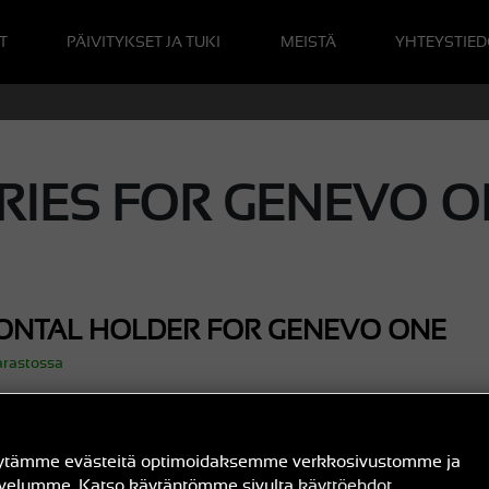
T
PÄIVITYKSET JA TUKI
MEISTÄ
YHTEYSTIED
IES FOR GENEVO O
ONTAL HOLDER FOR GENEVO ONE
arastossa
 vaakasuuntainen pidike kolmella imukupilla Genevo One 
een ajoneuvon tuulilasiin.
ytämme evästeitä optimoidaksemme verkkosivustomme ja
va One M -mallin kanssa).
lvelumme. Katso käytäntömme sivulta
käyttöehdot