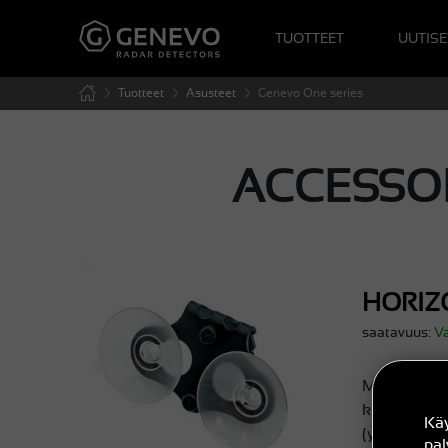
TUOTTEET
UUTISE
Tuotteet
Asusteet
Genevo One series
ACCESSOR
HORIZ
saatavuus:
V
Metallinen
kiinnittämis
Kä
(yhteensopi
pa