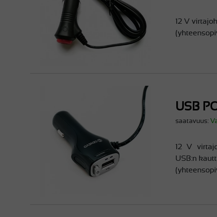
12 V virtajo
(yhteensopi
USB P
saatavuus:
V
12 V virtaj
USB:n kautt
(yhteensopi