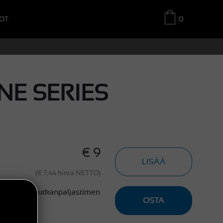
OT
0
NE SERIES
€ 9
LISÄÄ
(€ 7,44 hinta NETTO)
-sarjan tutkanpaljastimen
OSTA