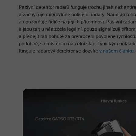
Pasivní detektor radarů funguje trochu jinak než antir
a zachycuje mikrovlnné policejní radary. Namísto toho,
a upozorňuje řidiče na jejich přítomnost. Pasivní rada
a jsou tak u nás zcela legální, pouze signalizují přítom
a předejít tak pokutě za překročení povolené rychlost
podobně, s umístěním na čelní sklo. Typickým příkl
funguje radarový detektor se dozvíte
v našem článku.
Play Vide