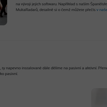
na vývoji jejich softwaru. Například s naším Španěls
MultaRadarů, detailně si o čemž můžete přečís
v naš
 ty napevno instalované dále dělíme na pasivní a aktivní. Pře
ko pasivní.