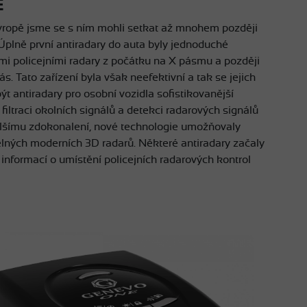
Ě
 Evropě jsme se s ním mohli setkat až mnohem později
Úplně první antiradary do auta byly jednoduché
ími policejními radary z počátku na X pásmu a později
. Tato zařízení byla však neefektivní a tak se jejich
být antiradary pro osobní vozidla sofistikovanější
iltraci okolních signálů a detekci radarových signálů
dalšímu zdokonalení, nové technologie umožňovaly
elných moderních 3D radarů. Některé antiradary začaly
informací o umístění policejních radarových kontrol