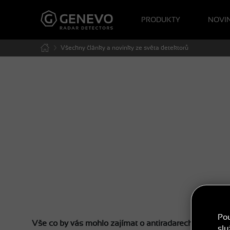
PRODUKTY
NOVI
Všechny články a novinky ze světa detektorů
Po
Vše co by vás mohlo zajímat o antiradarech a radarov
slu