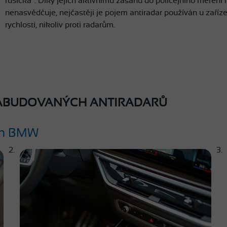
rušička”. Díky jejich aktivnímu zásahu do policejního měření n
nenasvědčuje, nejčastěji je pojem antiradar používán u zaříze
rychlosti, nikoliv proti radarům.
ZABUDOVANÝCH ANTIRADARŮ
ch BMW
2.
3.