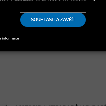
SOUHLASIT A ZAVŘÍT
í informace