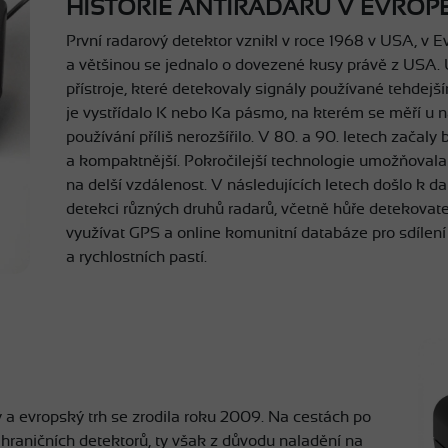
HISTORIE ANTIRADARŮ V EVROP
První radarový detektor vznikl v roce 1968 v USA, v
a většinou se jednalo o dovezené kusy právě z USA. 
přístroje, které detekovaly signály používané tehdejš
je vystřídalo K nebo Ka pásmo, na kterém se měří u nás
používání příliš nerozšířilo. V 80. a 90. letech začaly 
a kompaktnější. Pokročilejší technologie umožňovala f
na delší vzdálenost. V následujících letech došlo k 
detekci různých druhů radarů, včetně hůře detekovat
využívat GPS a online komunitní databáze pro sdílení 
a rychlostních pastí.
 a evropský trh se zrodila roku 2009. Na cestách po
raničních detektorů, ty však z důvodu naladění na