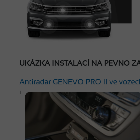
UKÁZKA INSTALACÍ NA PEVNO 
Antiradar
GENEVO PRO II
ve voze
1.