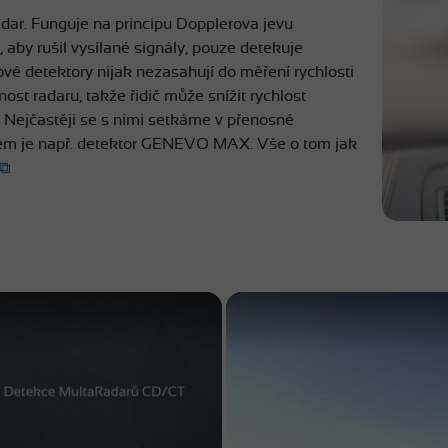
adar. Funguje na principu Dopplerova jevu
 aby rušil vysílané signály, pouze detekuje
rové detektory nijak nezasahují do měření rychlosti
nost radaru, takže řidič může snížit rychlost
i. Nejčastěji se s nimi setkáme v přenosné
adem je např. detektor GENEVO MAX. Vše o tom jak
o