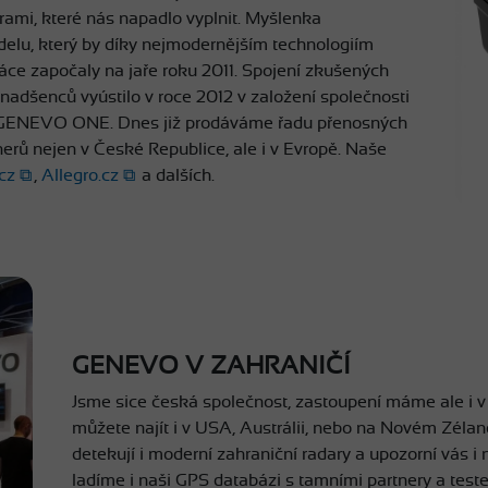
rami, které nás napadlo vyplnit. Myšlenka
delu, který by díky nejmodernějším technologiím
ráce započaly na jaře roku 2011. Spojení zkušených
 nadšenců vyústilo v roce 2012 v založení společnosti
u GENEVO ONE. Dnes již prodáváme řadu přenosných
rů nejen v České Republice, ale i v Evropě. Naše
cz
,
Allegro.cz
a dalších.
GENEVO V ZAHRANIČÍ
Jsme sice česká společnost, zastoupení máme ale i 
můžete najít i v USA, Austrálii, nebo na Novém Zéland
detekují i moderní zahraniční radary a upozorní vás 
ladíme i naši GPS databázi s tamními partnery a teste