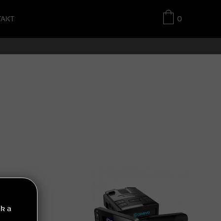
TAKT
0
ek a