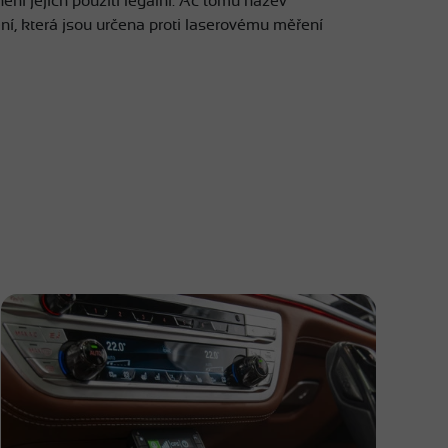
ení jejich použití legální. Ač tomu název
ní, která jsou určena proti laserovému měření