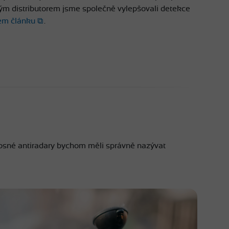
kým distributorem jsme společně vylepšovali detekce
em článku
.
nosné antiradary bychom měli správně nazývat