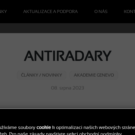
NKY
AKTUALIZACE A PODPORA
O NÁS
KON
ANTIRADARY
ČLÁNKY / NOVINKY
AKADEMIE GENEVO
08. srpna 2023
užíváme soubory
cookie
k optimalizaci našich webových strán
ých detektorech přehledně, na jednom místě.
žeb. Pro naše zásady navštivte sekci
obchodní podmínky
.