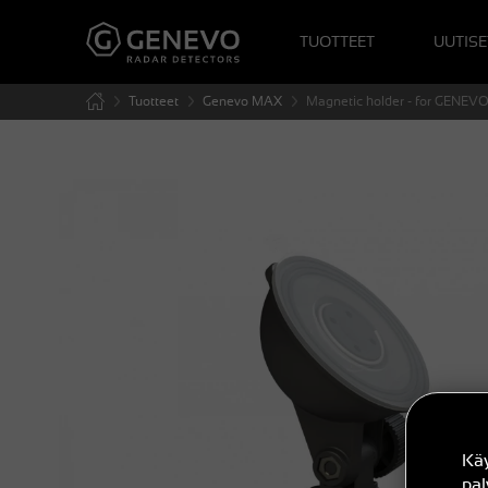
TUOTTEET
UUTISE
Tuotteet
Genevo MAX
Magnetic holder - for GENE
Kä
pa