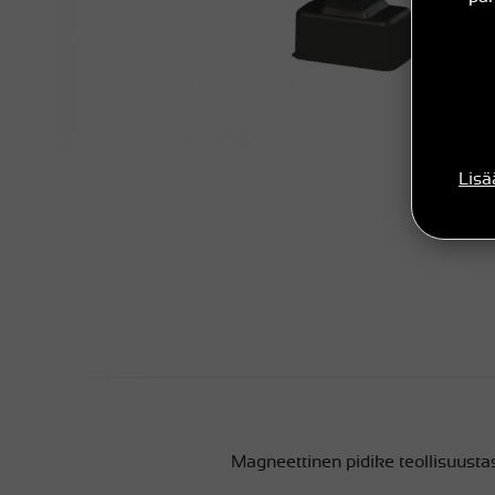
Lisä
Magneettinen pidike teollisuustas