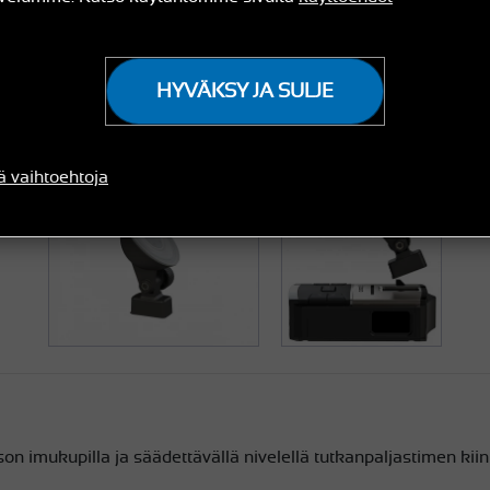
(€ 20,66 hinta NETTO)
HYVÄKSY JA SULJE
saatavuus:
Varastossa
ä vaihtoehtoja
on imukupilla ja säädettävällä nivelellä tutkanpaljastimen kiin