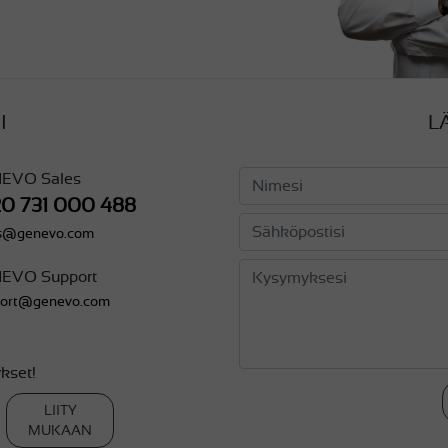
I
L
EVO Sales
20 731 000 488
es@genevo.com
EVO Support
port@genevo.com
kset!
LIITY
MUKAAN