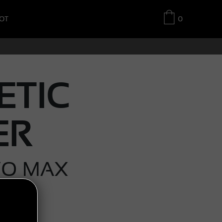
OT
0
ETIC
ER
VO MAX