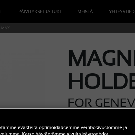
T
PÄIVITYKSET JA TUKI
MEISTÄ
YHTEYSTIED
VO MAX
MAGN
HOLD
FOR GENE
ytämme evästeitä optimoidaksemme verkkosivustomme ja
€ 25
lvelumme. Katso käytäntömme sivulta
käyttöehdot
OSTA