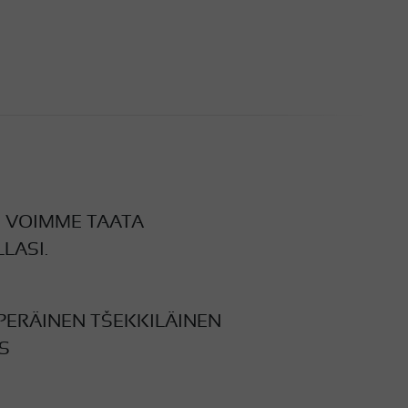
N VOIMME TAATA
LASI.
PERÄINEN TŠEKKILÄINEN
S