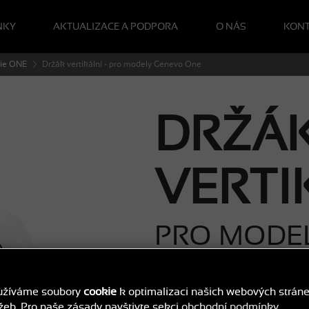
NKY
AKTUALIZACE A PODPORA
O NÁS
KON
ie ONE
Držák vertikální - pro modely Genevo One
DRŽÁ
VERTI
PRO MODE
užíváme soubory
cookie
k optimalizaci našich webových strán
395 Kč
žeb. Pro naše zásady navštivte sekci
obchodní podmínky
.
KO