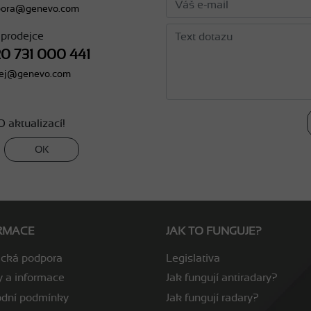
pora@genevo.com
 prodejce
0 731 000 441
dej@genevo.com
 aktualizací!
OK
RMACE
JAK TO FUNGUJE?
ická podpora
Legislativa
y a informace
Jak fungují antiradary?
dní podmínky
Jak fungují radary?