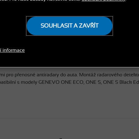
(326,45 Kč bez DPH)
SOUHLASIT A ZAVŘÍT
dostupnost:
skladem
í informace
kami pro přenosné antiradary do auta. Montáž radarového det
patibilní s modely GENEVO ONE ECO, ONE S, ONE S Black Edi