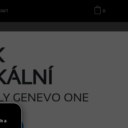
TAKT
0
K
KÁLNÍ
LY GENEVO ONE
ek a
UPIT