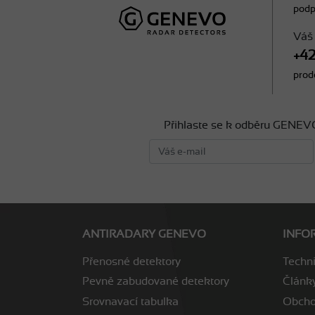
pod
Váš
+42
pro
Přihlaste se k odběru GENEVO
ANTIRADARY GENEVO
INFO
Přenosné detektory
Techn
Pevně zabudované detektory
Článk
Srovnavací tabulka
Obcho