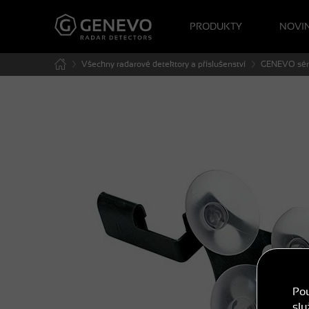
PRODUKTY
NOVI
Všechny radarové detektory a příslušenství
GENEVO sér
Po
slu