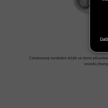
Dalš
Celokovový vertikální držák se třemi přísav
vozidla (kom