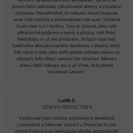
jenom řídící jednotka, zabudované antény a instalace
zůstanou. Neuvěřitelné, že nebudu muset kupovat
nové celé zařízení a přeinstalovat celé auto. Výměna
bude trvat cca 1 hodinu. Toto je úžasné, jako celá
zákaznická podpora a servis a přístup celé firmy.
Nedokážu si už ani představit, že bych vyjel bez
funkčního aktualizovaného detektoru v dnešní době,
kdy obce si daly jako další příjem vybíraní pokut na
místech, kde vůbec nemusí být omezení. Máme v
plánu další nákupy aut a už Víme, že budeme
instalovat Genevo."
Luděk S.
GENEVO PROTECTOR II
Vyzkoušel jsem mnoho přenosných detektorů
i antiradarů a nakonec skončil u Protector II Live,
online funkce jsou jednoduše skvělé, automatické