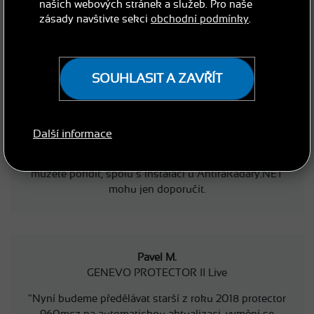
našich webových stránek a služeb. Pro naše
zásady navštivte sekci
obchodní podmínky
.
Karel K.
GENEVO PROTECTOR
SOUHLASIT A ZAVŘÍT
S Protectorem jezdím již několik let a již si nedokážu
představit vyrazit bez něj. Nejsem závodník, ale ročně
díky práci najezdím tisíce kilometrů a nemohu si
dovolit ohrozit svůj řidičský průkaz. Protector mi
Další informace
umožňuje soustředit se na podstatnější věci než co
na mě kde číhá. Bezkonkurečně nejlepší systém co si
můžete pořídit, spolu s instalací u AntiraRadary.NET
mohu jen doporučit.
Pavel M.
GENEVO PROTECTOR II Live
"Nyní budeme předělávat starší z roku 2018 protector
960mcz na automatickou aktualizaci, vymění se