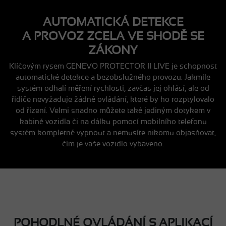
AUTOMATICKÁ DETEKCE
A PROVOZ ZCELA VE SHODĚ SE
ZÁKONY
Klíčovým rysem GENEVO PROTECTOR II LIVE je schopnost
automatické detekce a bezobslužného provozu. Jakmile
systém odhalí měření rychlosti, zavčas jej ohlásí, ale od
řidiče nevyžaduje žádné ovládání, které by ho rozptylovalo
od řízení. Velmi snadno můžete také jediným dotykem v
kabině vozidla či na dálku pomocí mobilního telefonu
systém kompletně vypnout a nemusíte nikomu objasňovat,
čím je vaše vozidlo vybaveno.
POHODLNÉ OVLÁDÁNÍ S APLIKACÍ