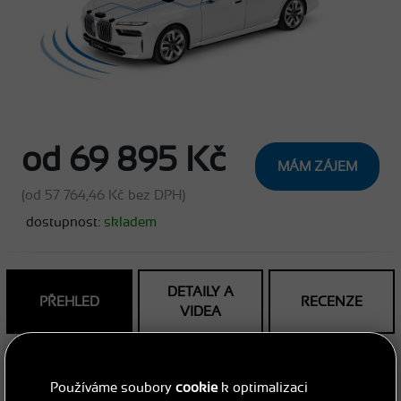
od 69 895 Kč
MÁM ZÁJEM
(od 57 764,46 Kč bez DPH)
dostupnost:
skladem
DETAILY A
PŘEHLED
RECENZE
VIDEA
Používáme soubory
cookie
k optimalizaci
SLOVY NAŠICH ZÁKAZNÍKŮ