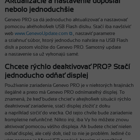
Aktualizácie a nastavenie doposiaľ
nebolo jednoduchšie
Genevo PRO sa dá jednoducho aktualizovať a nastavovať
pomocou akéhokoľvek USB Flash disku. Stačí iba navštíviť
web
www.GenevoUpdate.com
, nastaviť parametre
a stiahnuť súbor, ktorý jednoducho nahráte na USB Flash
disk a potom vložíte do Genevo PRO. Samotný update
a nastavenie sa už vykonajú samé.
Chcete rýchlo deaktivovať PRO? Stačí
jednoducho odňať displej
Používanie zariadenia Genevo PRO je v niektorých krajinách
ilegálné a preto má Genevo PRO odnímateľný displej. To
znamená, že keď budete chcieť v akejkoľvek situácii rýchlo
deaktivovať zariadenie, stačí displej zložiť z doku
a napríklad strčiť do vrecka. Od tejto chvíle bude zariadenie
kompletne nefunkčné. Nikto iný, iba Vy ho môžete znovu
aktivovať pomocou vášho displeja. Ak budete chcieť nielen
odňať displej, ale celý dok, tiež to nie je problém. Jediné čo