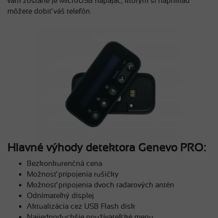
vám zostane je MicroUSB napájač, ktorým si napríklad
môžete dobiť váš telefón.
Hlavné výhody detektora Genevo PRO:
Bezkonkurenčná cena
Možnosť pripojenia rušičky
Možnosť pripojenia dvoch radarových antén
Odnímateľný displej
Aktualizácia cez USB Flash disk
Najjednoduchšie používateľské menu