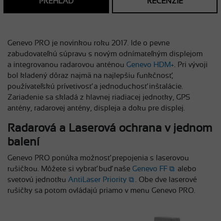
PREHĽAD
RECENZIE
Genevo PRO je novinkou roku 2017. Ide o pevne
zabudovateľnú súpravu s novým odnímateľným displejom
a integrovanou radarovou anténou
Genevo HDM+
. Pri vývoji
bol kladený dôraz najmä na najlepšiu funkčnosť,
používateľskú prívetivosť a jednoduchosť inštalácie.
Zariadenie sa skladá z hlavnej riadiacej jednotky, GPS
antény, radarovej antény, displeja a doku pre displej.
Radarová a Laserová ochrana v jednom
balení
Genevo PRO ponúka možnosť prepojenia s laserovou
rušičkou. Môžete si vybrať buď naše
Genevo FF
alebo
svetovú jednotku
AntiLaser Priority
. Obe dve laserové
rušičky sa potom ovládajú priamo v menu Genevo PRO.