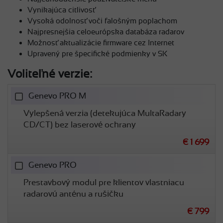
Vynikajúca citlivosť
Vysoká odolnosť voči falošným poplachom
Najpresnejšia celoeurópska databáza radarov
Možnosť aktualizácie firmware cez Internet
Upravený pre špecifické podmienky v SK
Voliteľné verzie:
Genevo PRO M
Vylepšená verzia (detekujúca MultaRadary
CD/CT) bez laserové ochrany
€ 1 699
Genevo PRO
Prestavbový modul pre klientov vlastniacu
radarovú anténu a rušičku
€ 799