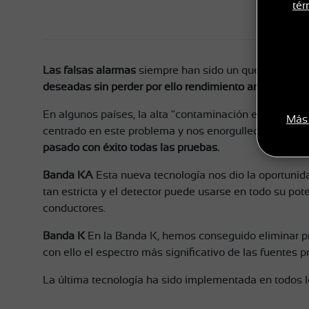
tér
Las falsas alarmas
siempre han sido un quebradero de 
deseadas sin perder por ello rendimiento ante las ond
En algunos países, la alta "contaminación electroma
Más
centrado en este problema y nos enorgullece informar
pasado con éxito todas las pruebas.
Banda KA
Esta nueva tecnología nos dio la oportunida
tan estricta y el detector puede usarse en todo su p
conductores.
Banda K
En la Banda K, hemos conseguido eliminar pr
con ello el espectro más significativo de las fuentes 
La última tecnología ha sido implementada en todo