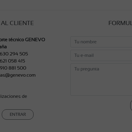
 AL CLIENTE
FORMUL
orte técnico GENEVO
aña
 630 294 505
621 058 415
 910 881 500
tas@genevo.com
lizaciones de
ENTRAR