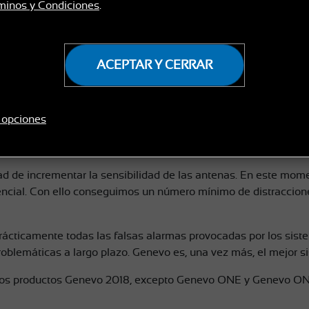
minos y Condiciones
.
ACEPTAR Y CERRAR
cabeza tanto para usuarios como para fabricantes. El objetivo
as de radar
. Tanto la banda K como la banda KA están presentes
gnética" en la banda K presente en las grandes ciudades ha s
 opciones
les de que dicho trabajado ha dado sus frutos:
nuestra nueva v
d de incrementar la sensibilidad de las antenas. En este momen
otencial. Con ello conseguimos un número mínimo de distraccion
ácticamente todas las falsas alarmas provocadas por los siste
problemáticas a largo plazo. Genevo es, una vez más, el mejor si
s los productos Genevo 2018, excepto Genevo ONE y Genevo O