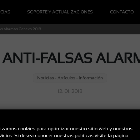
CIAS
SOPORTE Y ACTUALIZACIONES
CONTACTO
lsas alarmas Genevo 2018
 ANTI-FALSAS ALAR
Noticias - Artículos - Información
12. 01. 2018
 todos nuestros productos. Para este 2018, hemos desarrolla
lizamos cookies para optimizar nuestro sitio web y nuestros
nuevo. Genevo en continúa mejora y perfeccionamiento.
vicios. Si desea conocer nuestras políticas visite la página