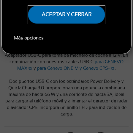
ACEPTAR Y CERRAR
ADAPTADOR USB C
€ 15
En Stock
Más opciones
MÁS
COMPRAR
Adaptador USB-C para toma de mechero de coche a 12 V. En
combinación con nuestros cables USB-C
para GENEVO
MAX
y
para Genevo ONE M y Genevo GPS+
.
Dos puertos USB-C con los estándares Power Delivery y
Quick Charge 3.0 proporcionan una potencia combinada
máxima de hasta 66 W y una corriente de hasta 3A, ideal
para cargar el teléfono móvil y alimentar el detector de radar
o avisador GPS. Incorpora un anillo LED para indicación de
carga.