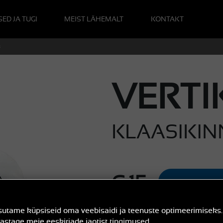
ED JA TUGI
MEIST LÄHEMALT
KONTAKT
s
VERTI
KLAASIKIN
€ 15
OSTA
(€ 12,40 neto hind)
utame küpsiseid oma veebisaidi ja teenuste optimeerimiseks.
astage meie eeskirjade jaotist
tingimused
.