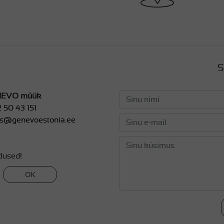
I
S
EVO müük
 50 43 151
es@genevoestonia.ee
dused!
OK