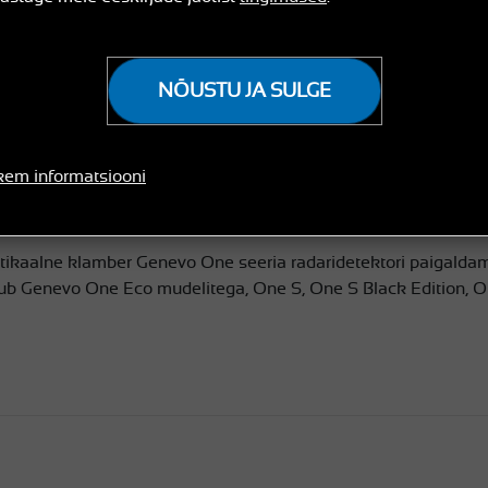
saadavus:
valmis saatmiseks
NÕUSTU JA SULGE
em informatsiooni
tikaalne klamber Genevo One seeria radaridetektori paigaldam
dub Genevo One Eco mudelitega, One S, One S Black Edition, O