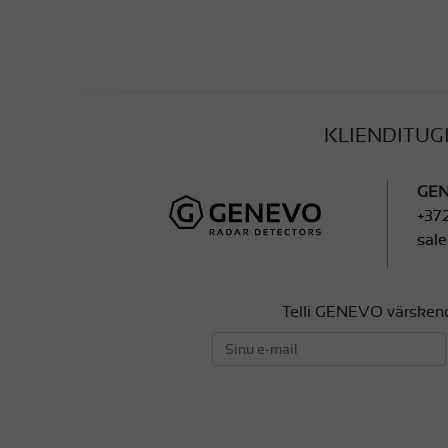
KLIENDITUG
GEN
+372
sal
Telli GENEVO värsken