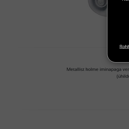
Rohk
Metallist kolme iminapaga ver
(ühil