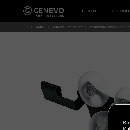
TOOTED
UUENDUS
Tooted
Genevo One series
Vertikaalne klaasikinnitu
Kas
Kül