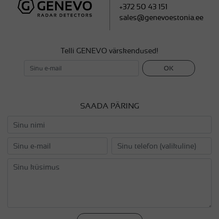
+372 50 43 151
sales@genevoestonia.ee
Telli GENEVO värskendused!
OK
SAADA PÄRING