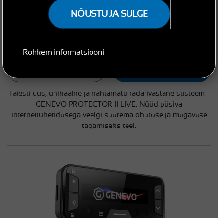
GENEVO PROTECTOR II LIVE
NÕUSTU JA SULGE
Hind päringu alusel
valmis saatmiseks
Võtke ühendust 
Rohkem informatsiooni
VEEL
GENEVO 
spetsialistiga
Täiesti uus, unikaalne ja nähtamatu radarivastane süsteem -
GENEVO PROTECTOR II LIVE. Nüüd püsiva
internetiühendusega veelgi suurema ohutuse ja mugavuse
tagamiseks teel.