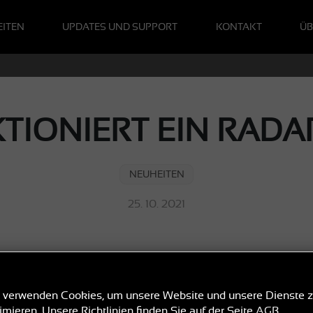
ITEN
UPDATES UND SUPPORT
KONTAKT
ÜB
KTIONIERT EIN RAD
NEUHEITEN
25. 10. 2021
weise schon, vielleicht dank unserem
Artikel
. Aber nach we
 verwenden Cookies, um unsere Website und unsere Dienste 
imieren. Unsere Richtlinien finden Sie auf der Seite
AGB
.