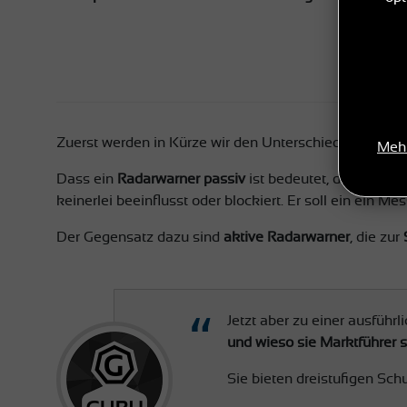
Zuerst werden in Kürze wir den Unterschied zwischen
Meh
Dass ein
Radarwarner passiv
ist bedeutet, dass er ke
keinerlei beeinflusst oder blockiert. Er soll ein ein
Der Gegensatz dazu sind
aktive Radarwarner
, die zur
Jetzt aber zu einer ausführl
und wieso sie Marktführer s
Sie bieten dreistufigen Schu