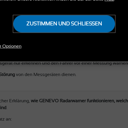
ZUSTIMMEN UND SCHLIESSEN
 passiven Radarwarnern, aktiven Radarwarnern und Störsystem
r Optionen
ine Signale sendet und die Funktionsfähigkeit von Messgeräten 
 Messgerät nur erkennen und den Fahrer vor einer Messung warnen
Störung
von den Messgeräten dienen.
icher Erklärung,
wie GENEVO Radarwarner funktionieren, welc
ind
.
tz an: