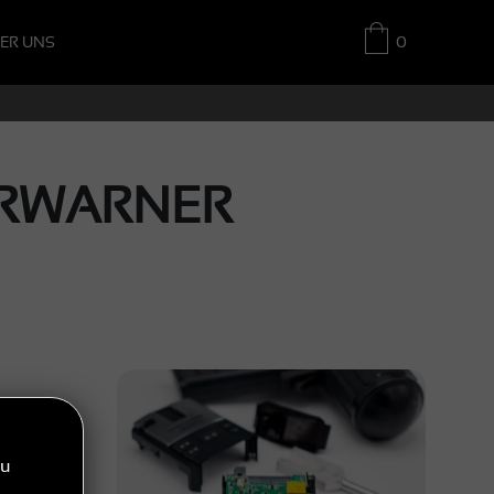
ER UNS
0
ARWARNER
lchem
zu