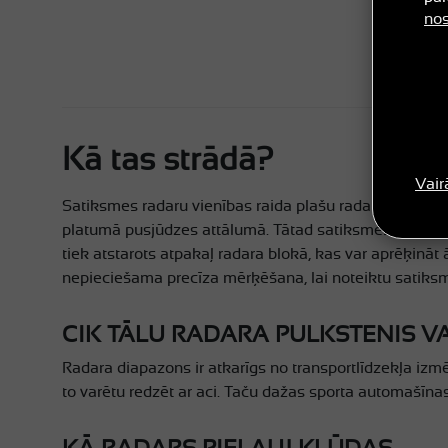
nos
Kā tas strādā?
Vair
Satiksmes radaru vienības raida plašu radara staru, k
platumā pusjūdzes attālumā. Tātad satiksmes radara 
tiek atstarots atpakaļ radara blokā, kas var aprēķinā
nepieciešama precīza mērķēšana, lai noteiktu satiksmes
CIK TĀLU RADARA PULKSTENIS VA
Radara diapazons ir atkarīgs no transportlīdzekļa izmē
to varētu redzēt ar aci. Taču dažas sporta automašīnas 
KĀ RADARS PIEĻAUJ KĻŪDAS