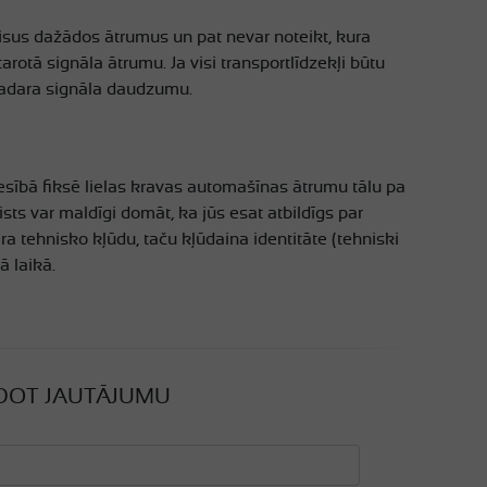
isus dažādos ātrumus un pat nevar noteikt, kura
rotā signāla ātrumu. Ja visi transportlīdzekļi būtu
 radara signāla daudzumu.
iesībā fiksē lielas kravas automašīnas ātrumu tālu pa
sts var maldīgi domāt, ka jūs esat atbildīgs par
a tehnisko kļūdu, taču kļūdaina identitāte (tehniski
ā laikā.
DOT JAUTĀJUMU