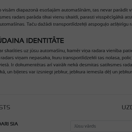
no visām diapazonā esošajām automašīnām, tas nevar parādīt v
es radars parāda tikai vienu skaitli, parasti visspēcīgākā atsta
utomašīnas. Taču dažādi transportlīdzekļi atspoguļo atšķirīgu
ŪDAINA IDENTITĀTE
ar skatīties uz jūsu automašīnu, kamēr viņa radara vienība pat
radars viņam nepasaka, kuru transportlīdzekli tas nolasa, polici
vietā. Ir dokumentētas arī vairāk nekā desmitas satiksmes radar
ākā, un biļetes var izsniegt jebkur, jebkura iemesla dēļ un jebkur
STS
UZ
ARI SIA