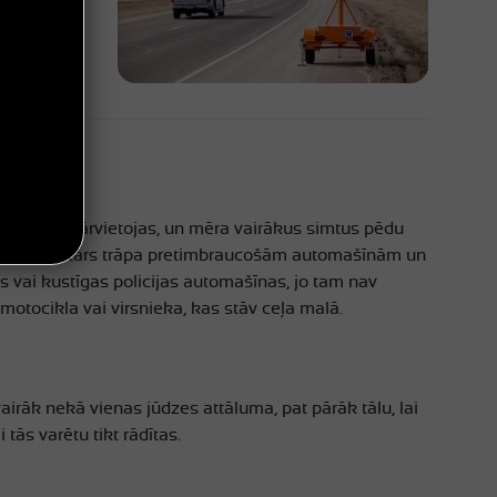
, kad tas pārvietojas, un mēra vairākus simtus pēdu
s. Radara stars trāpa pretimbraucošām automašīnām un
s vai kustīgas policijas automašīnas, jo tam nav
motocikla vai virsnieka, kas stāv ceļa malā.
airāk nekā vienas jūdzes attāluma, pat pārāk tālu, lai
tās varētu tikt rādītas.