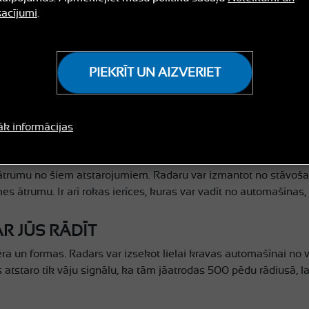
acījumi
.
PIEKRĪT UN AIZVERIET
āk informācijas
as ir līdzīgs neredzamam prožektoram. Radara stars paplašinās
bloks vienlaikus “redz” praktiski visas redzamās automašīna
t ātrumu no šiem atstarojumiem. Radaru var izmantot no stāvoša
 ātrumu. Ir arī rokas ierīces, kuras var vadīt no automašīnas, 
R JŪS RĀDĪT
ra un formas. Radars var izsekot lielai kravas automašīnai no v
atstaro tik vāju signālu, ka tām jāatrodas 500 pēdu rādiusā, lai 