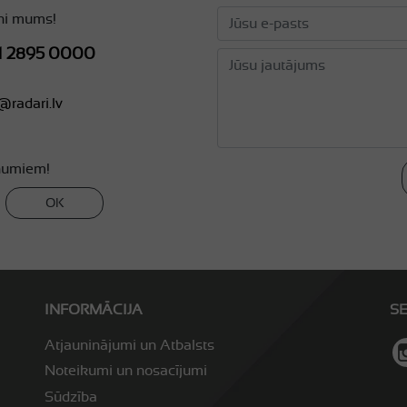
ni mums!
1 2895 0000
@radari.lv
numiem!
OK
INFORMĀCIJA
S
Atjauninājumi un Atbalsts
Noteikumi un nosacījumi
Sūdzība