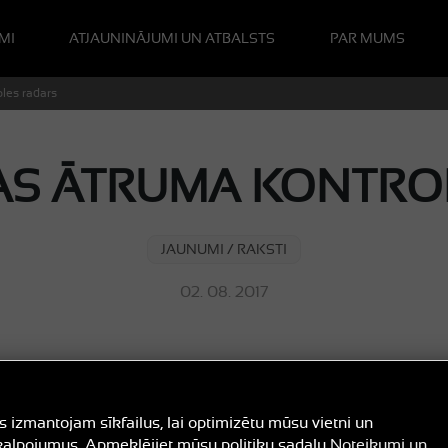
MI
ATJAUNINĀJUMI UN ATBALSTS
PAR MUMS
les radars
AS ĀTRUMA KONTRO
JAUNUMI / RAKSTI
02. 08. 2017
 izmantojam sīkfailus, lai optimizētu mūsu vietni un
ību. Ja vēlaties uzzināt vairāk, lūdzu, izlasiet šo rakstu.
alpojumus. Apmeklējiet mūsu politiku sadaļu
Noteikumi un