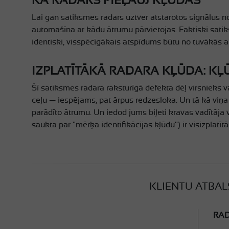
Lai gan satiksmes radars uztver atstarotos signālus 
automašīna ar kādu ātrumu pārvietojas. Faktiski satiksm
identiski, visspēcīgākais atspīdums būtu no tuvākās a
IZPLATĪTĀKĀ RADARA KĻŪDA: KĻ
Šī satiksmes radara raksturīgā defekta dēļ virsnieks v
ceļu — iespējams, pat ārpus redzesloka. Un tā kā viņa 
parādīto ātrumu. Un iedod jums biļeti kravas vadītāja 
saukta par "mērķa identifikācijas kļūdu") ir visizplatīt
KLIENTU ATBAL
RAD