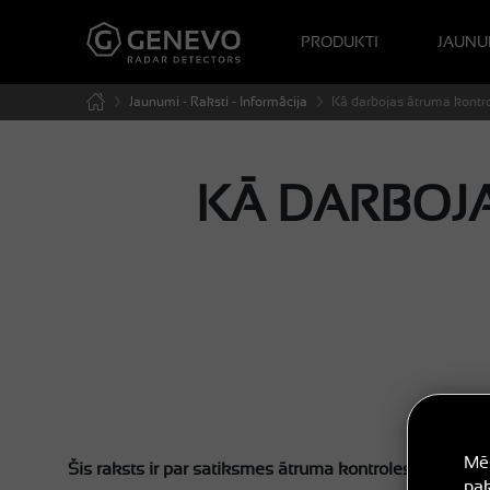
PRODUKTI
JAUNU
Jaunumi - Raksti - Informācija
Kā darbojas ātruma kontro
KĀ DARBOJ
Mēs
Šis raksts ir par satiksmes ātruma kontroles radaru darb
pak