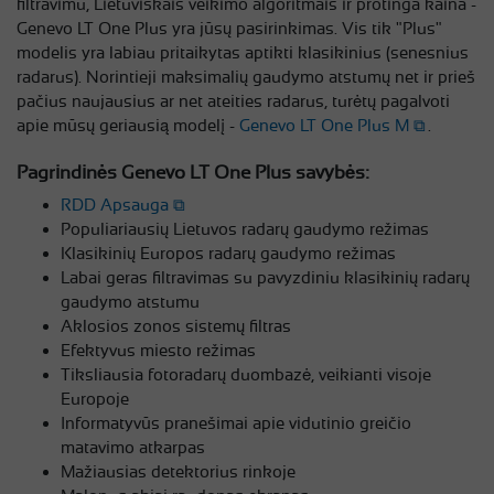
filtravimu, Lietuviškais veikimo algoritmais ir protinga kaina -
Genevo LT One Plus yra jūsų pasirinkimas. Vis tik "Plus"
modelis yra labiau pritaikytas aptikti klasikinius (senesnius
radarus). Norintieji maksimalių gaudymo atstumų net ir prieš
pačius naujausius ar net ateities radarus, turėtų pagalvoti
apie mūsų geriausią modelį -
Genevo LT One Plus M
.
Pagrindinės Genevo LT One Plus savybės:
RDD Apsauga
Populiariausių Lietuvos radarų gaudymo režimas
Klasikinių Europos radarų gaudymo režimas
Labai geras filtravimas su pavyzdiniu klasikinių radarų
gaudymo atstumu
Aklosios zonos sistemų filtras
Efektyvus miesto režimas
Tiksliausia fotoradarų duombazė, veikianti visoje
Europoje
Informatyvūs pranešimai apie vidutinio greičio
matavimo atkarpas
Mažiausias detektorius rinkoje