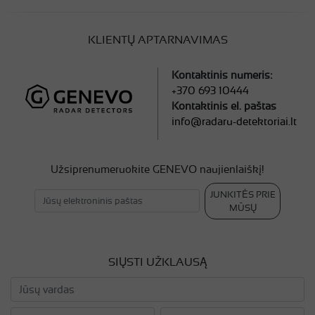
KLIENTŲ APTARNAVIMAS
Kontaktinis numeris:
+370 693 10444
Kontaktinis el. paštas
info@radaru-detektoriai.lt
Užsiprenumeruokite GENEVO naujienlaiškį!
JUNKITĖS PRIE
MŪSŲ
SIŲSTI UŽKLAUSĄ