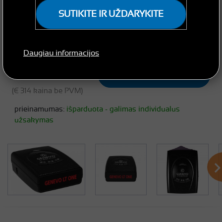
SUTIKITE IR UŽDARYKITE
Daugiau informacijos
€ 380
Susisiekite su specialistu
(€ 314 kaina be PVM)
prieinamumas:
išparduota - galimas individualus
užsakymas