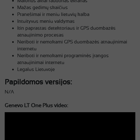
Malonus akiai raudonas ekranas
Mažas gedimų skaičius
Pranešimai ir meniu lietuvių kalba
Intuityvus meniu valdymas
Itin paprastas detektoriaus ir GPS duombazės
atnaujinimo procesas
Neriboti ir nemokami GPS duombazės atnaujinimai
internetu
Neriboti ir nemokami programinės įrangos
atnaujinimai internetu
Legalus Lietuvoje
Papildomos versijos:
N/A
Genevo LT One Plus video: