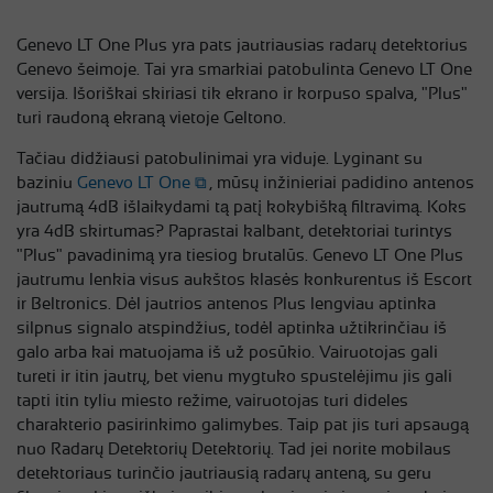
Genevo LT One Plus yra pats jautriausias radarų detektorius
Genevo šeimoje. Tai yra smarkiai patobulinta Genevo LT One
versija. Išoriškai skiriasi tik ekrano ir korpuso spalva, "Plus"
turi raudoną ekraną vietoje Geltono.
Tačiau didžiausi patobulinimai yra viduje. Lyginant su
baziniu
Genevo LT One
, mūsų inžinieriai padidino antenos
jautrumą 4dB išlaikydami tą patį kokybišką filtravimą. Koks
yra 4dB skirtumas? Paprastai kalbant, detektoriai turintys
"Plus" pavadinimą yra tiesiog brutalūs. Genevo LT One Plus
jautrumu lenkia visus aukštos klasės konkurentus iš Escort
ir Beltronics. Dėl jautrios antenos Plus lengviau aptinka
silpnus signalo atspindžius, todėl aptinka užtikrinčiau iš
galo arba kai matuojama iš už posūkio. Vairuotojas gali
tureti ir itin jautrų, bet vienu mygtuko spustelėjimu jis gali
tapti itin tyliu miesto režime, vairuotojas turi dideles
charakterio pasirinkimo galimybes. Taip pat jis turi apsaugą
nuo Radarų Detektorių Detektorių. Tad jei norite mobilaus
detektoriaus turinčio jautriausią radarų anteną, su geru